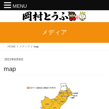
MENU
コ
ナ
ン
ビ
テ
ゲ
ン
ー
メディア
ツ
シ
へ
ョ
ス
ン
HOME
メディア
map
キ
に
ッ
移
プ
動
2021年8月9日
map