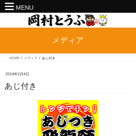
MENU
コ
ナ
ン
ビ
テ
ゲ
ン
ー
メディア
ツ
シ
へ
ョ
ス
ン
HOME
メディア
あじ付き
キ
に
ッ
移
プ
動
2019年2月4日
あじ付き