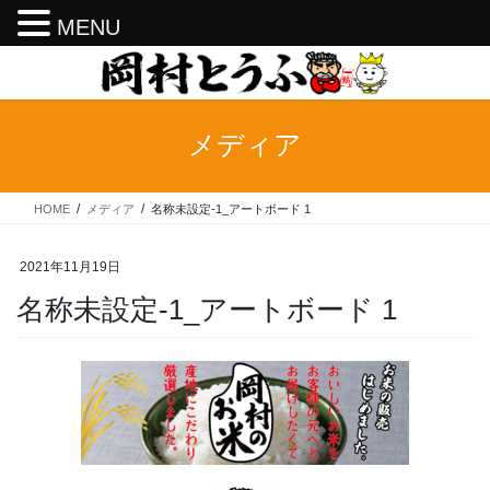
MENU
コ
ナ
ン
ビ
テ
ゲ
ン
ー
メディア
ツ
シ
へ
ョ
ス
ン
HOME
メディア
名称未設定-1_アートボード 1
キ
に
ッ
移
プ
動
2021年11月19日
名称未設定-1_アートボード 1