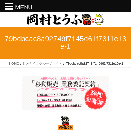
MENU
コ
ナ
ン
ビ
テ
ゲ
ン
ー
79bdbcac8a92749f7145d61f7311e13
ツ
シ
e-1
へ
ョ
ス
ン
キ
に
HOME
岡村とうふグループサイト
79bdbcac8a92749f7145d61f7311e13e-1
ッ
移
プ
動