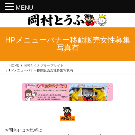
MENU
コ
ナ
ン
ビ
テ
ゲ
ン
ー
HPメニューバナー移動販売女性募集
ツ
シ
写真有
へ
ョ
ス
ン
キ
に
HOME
岡村とうふグループサイト
ッ
移
HPメニューバナー移動販売女性募集写真有
プ
動
お問合せはお気軽に