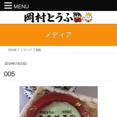
MENU
コ
ナ
ン
ビ
テ
ゲ
ン
ー
メディア
ツ
シ
へ
ョ
ス
ン
HOME
メディア
005
キ
に
ッ
移
プ
動
2018年7月23日
005