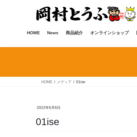
コ
ナ
ン
ビ
テ
ゲ
ン
ー
ツ
シ
HOME
News
商品紹介
オンラインショップ
へ
ョ
ス
ン
キ
に
ッ
移
プ
動
HOME
メディア
01ise
2022年6月6日
01ise