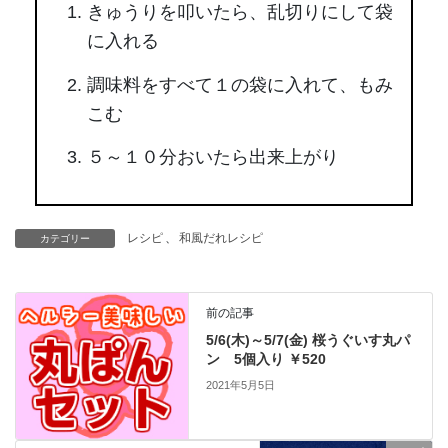
きゅうりを叩いたら、乱切りにして袋
に入れる
調味料をすべて１の袋に入れて、もみ
こむ
５～１０分おいたら出来上がり
レシピ
、
和風だれレシピ
カテゴリー
前の記事
5/6(木)～5/7(金) 桜うぐいす丸パ
ン 5個入り ￥520
2021年5月5日