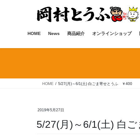
コ
ナ
ン
ビ
テ
ゲ
ン
ー
ツ
シ
HOME
News
商品紹介
オンラインショップ
へ
ョ
ス
ン
キ
に
ッ
移
プ
動
HOME
5/27(月)～6/1(土) 白ごま寄せとうふ ￥400
2019年5月27日
5/27(月)～6/1(土)