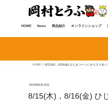
コ
ナ
ン
ビ
テ
ゲ
ン
ー
ツ
シ
HOME
News
商品紹介
オンラインショップ
へ
ョ
ス
ン
キ
に
ッ
移
プ
動
HOME
8/15(木)，8/16(金) ひじきコーンにがり入り丸
2019年8月15日
8/15(木)，8/16(