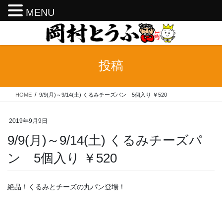
MENU
コ
ナ
ン
ビ
テ
ゲ
ン
ー
投稿
ツ
シ
へ
ョ
ス
ン
HOME
9/9(月)～9/14(土) くるみチーズパン 5個入り ￥520
キ
に
ッ
移
プ
動
2019年9月9日
9/9(月)～9/14(土) くるみチーズパ
ン 5個入り ￥520
絶品！くるみとチーズの丸パン登場！