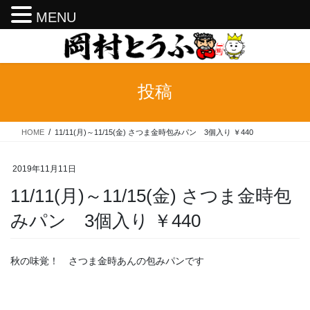
MENU
コ
ナ
ン
ビ
テ
ゲ
ン
ー
投稿
ツ
シ
へ
ョ
ス
ン
HOME
11/11(月)～11/15(金) さつま金時包みパン 3個入り ￥440
キ
に
ッ
移
プ
動
2019年11月11日
11/11(月)～11/15(金) さつま金時包
みパン 3個入り ￥440
秋の味覚！ さつま金時あんの包みパンです