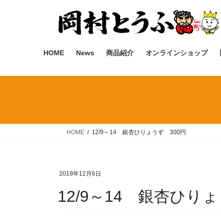
コ
ナ
ン
ビ
テ
ゲ
ン
ー
ツ
シ
HOME
News
商品紹介
オンラインショップ
へ
ョ
ス
ン
キ
に
ッ
移
プ
動
HOME
12/9～14 銀杏ひりょうず 300円
2019年12月6日
12/9～14 銀杏ひり