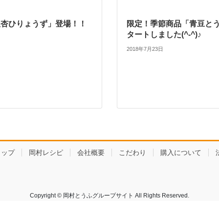
「銀杏ひりょうず」登場！！
限定！季節商品「青豆と
タートしました(^-^)♪
2018年7月23日
ョップ
岡村レシピ
会社概要
こだわり
購入について
Copyright © 岡村とうふグループサイト All Rights Reserved.
Powered by
WordPress
with
Lightning Theme
&
VK All in One Expansion Unit