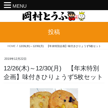
MENU
コ
ナ
ン
ビ
テ
ゲ
ン
ー
投稿
ツ
シ
へ
ョ
ス
ン
HOME
12/26(木)～12/30(月) 【年末特別企画】味付きひりょうず5枚セット
キ
に
ッ
移
プ
動
2019年12月22日
12/26(木)～12/30(月) 【年末特別
企画】味付きひりょうず5枚セット