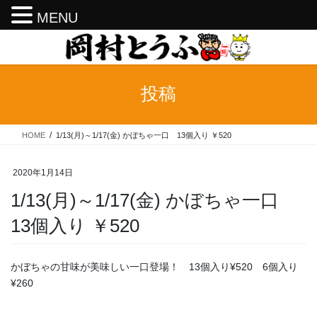
MENU
コ
ナ
ン
ビ
テ
ゲ
ン
ー
投稿
ツ
シ
へ
ョ
ス
ン
HOME
1/13(月)～1/17(金) かぼちゃ一口 13個入り ￥520
キ
に
ッ
移
プ
動
2020年1月14日
1/13(月)～1/17(金) かぼちゃ一口
13個入り ￥520
かぼちゃの甘味が美味しい一口登場！ 13個入り¥520 6個入り
¥260