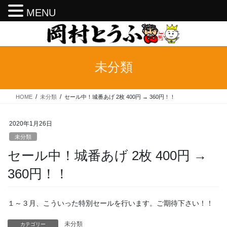
MENU
コ
ナ
ン
ビ
テ
ゲ
ン
ー
未分類
ツ
シ
へ
ョ
ス
ン
HOME
未分類
セール中！城番あげ 2枚 400円 → 360円！！
キ
に
ッ
移
プ
動
2020年1月26日
未分類
セール中！城番あげ 2枚 400円 →
360円！！
１～３月、こういった特別セールを行います。ご期待下さい！！
未分類
カテゴリー