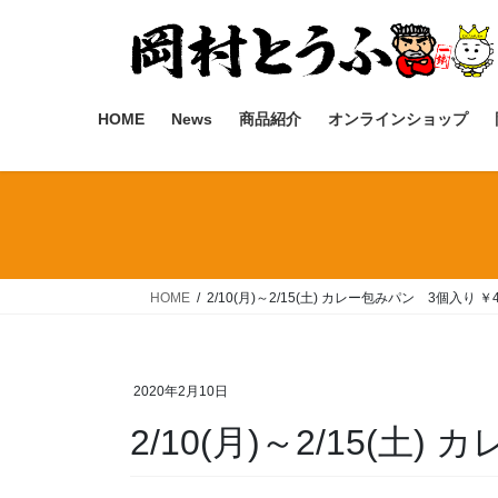
コ
ナ
ン
ビ
テ
ゲ
ン
ー
ツ
シ
HOME
News
商品紹介
オンラインショップ
へ
ョ
ス
ン
キ
に
ッ
移
プ
動
HOME
2/10(月)～2/15(土) カレー包みパン 3個入り ￥4
2020年2月10日
2/10(月)～2/15(土