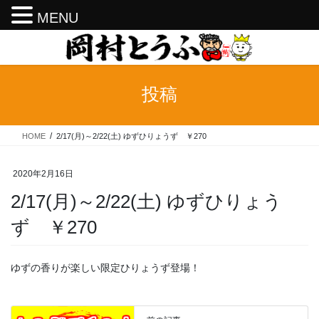
MENU
コ
ナ
ン
ビ
テ
ゲ
ン
ー
投稿
ツ
シ
へ
ョ
ス
ン
HOME
2/17(月)～2/22(土) ゆずひりょうず ￥270
キ
に
ッ
移
プ
動
2020年2月16日
2/17(月)～2/22(土) ゆずひりょう
ず ￥270
ゆずの香りが楽しい限定ひりょうず登場！