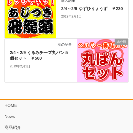
前の記事
2/4～2/9 ゆずひりょうず ￥230
2019年2月1日
未分類
次の記事
2/4～2/9 くるみチーズ丸パン５
個セット ￥500
2019年2月1日
HOME
News
商品紹介