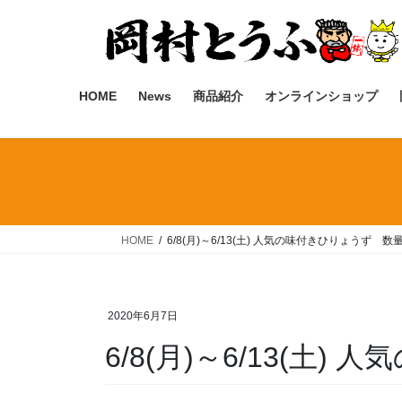
コ
ナ
ン
ビ
テ
ゲ
ン
ー
ツ
シ
HOME
News
商品紹介
オンラインショップ
へ
ョ
ス
ン
キ
に
ッ
移
プ
動
HOME
6/8(月)～6/13(土) 人気の味付きひりょうず 数
2020年6月7日
6/8(月)～6/13(土