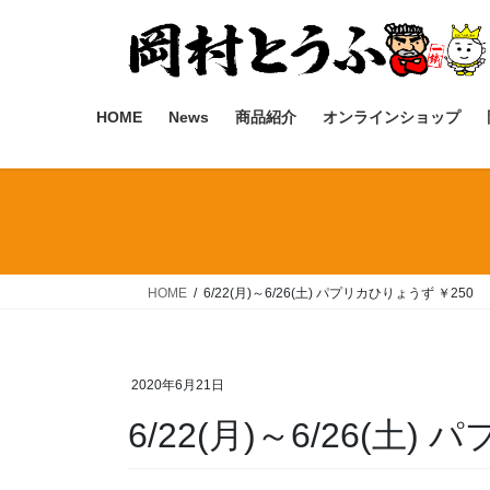
コ
ナ
ン
ビ
テ
ゲ
ン
ー
ツ
シ
HOME
News
商品紹介
オンラインショップ
へ
ョ
ス
ン
キ
に
ッ
移
プ
動
HOME
6/22(月)～6/26(土) パプリカひりょうず ￥250
2020年6月21日
6/22(月)～6/26(土