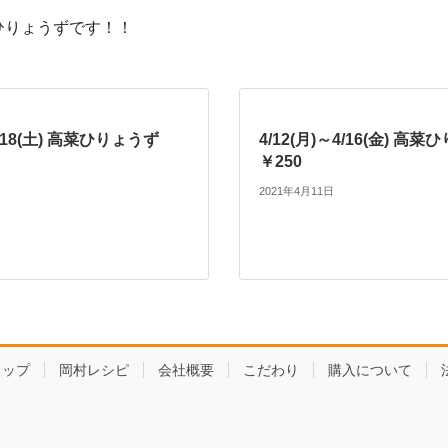
ひりょうずです！！
4/18(土) 高菜ひりょうず
4/12(月)～4/16(金) 高
￥250
2021年4月11日
ョップ
岡村レシピ
会社概要
こだわり
購入について