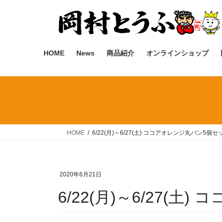
コ
ナ
ン
ビ
テ
ゲ
ン
ー
ツ
シ
HOME
News
商品紹介
オンラインショップ
へ
ョ
ス
ン
キ
に
ッ
移
プ
動
HOME
6/22(月)～6/27(土) ココアオレンジ丸パン5個セッ
2020年6月21日
6/22(月)～6/27(土