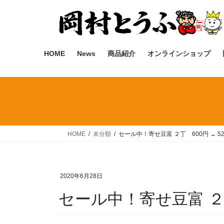
コ
ナ
ン
ビ
テ
ゲ
ン
ー
ツ
シ
HOME
News
商品紹介
オンラインショップ
へ
ョ
ス
ン
キ
に
ッ
移
プ
動
HOME
未分類
セール中！寄せ豆富 ２丁 600円 → 5
2020年6月28日
セール中！寄せ豆富 ２丁