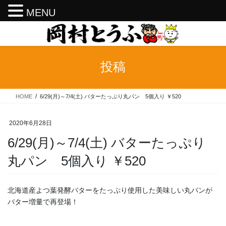
MENU
コ
ナ
ン
ビ
テ
ゲ
ン
ー
投稿
ツ
シ
へ
ョ
ス
ン
HOME
6/29(月)～7/4(土) バターたっぷり丸パン 5個入り ￥520
キ
に
ッ
移
プ
動
2020年6月28日
6/29(月)～7/4(土) バターたっぷり
丸パン 5個入り ￥520
北海道産よつ葉発酵バターをたっぷり使用した美味しい丸パンが
バター増量で再登場！