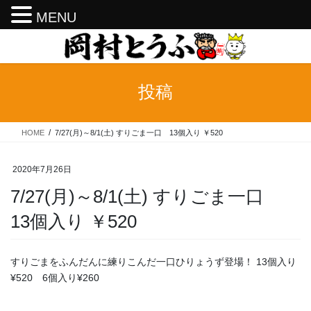
MENU
コ
ナ
ン
ビ
テ
ゲ
ン
ー
投稿
ツ
シ
へ
ョ
ス
ン
HOME
7/27(月)～8/1(土) すりごま一口 13個入り ￥520
キ
に
ッ
移
プ
動
2020年7月26日
7/27(月)～8/1(土) すりごま一口
13個入り ￥520
すりごまをふんだんに練りこんだ一口ひりょうず登場！ 13個入り
¥520 6個入り¥260