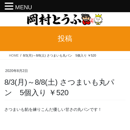
MENU
コ
ナ
ン
ビ
テ
ゲ
ン
ー
投稿
ツ
シ
へ
ョ
ス
ン
HOME
8/3(月)～8/8(土) さつまいも丸パン 5個入り ￥520
キ
に
ッ
移
プ
動
2020年8月2日
8/3(月)～8/8(土) さつまいも丸パ
ン 5個入り ￥520
さつまいも餡を練りこんだ優しい甘さの丸パンです！