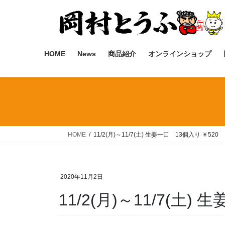
コ
ナ
ン
ビ
テ
ゲ
ン
ー
ツ
シ
HOME
News
商品紹介
オンラインショップ
へ
ョ
ス
ン
キ
に
ッ
移
プ
動
HOME
11/2(月)～11/7(土) 生姜一口 13個入り ￥520
2020年11月2日
11/2(月)～11/7(土)