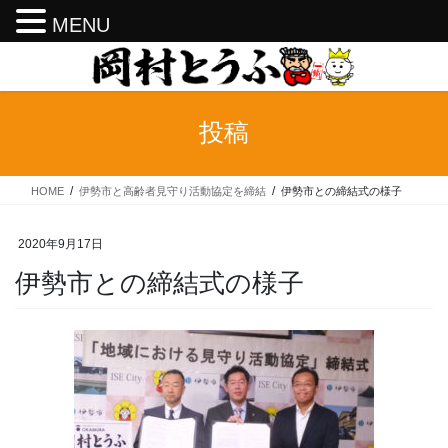
MENU
コ
ナ
ン
ビ
テ
ゲ
ン
ー
投稿
ツ
シ
へ
ョ
ス
ン
HOME
伊勢市と高齢者見守り活動協定を締結
伊勢市との締結式の様子
キ
に
ッ
移
プ
動
2020年9月17日
伊勢市との締結式の様子