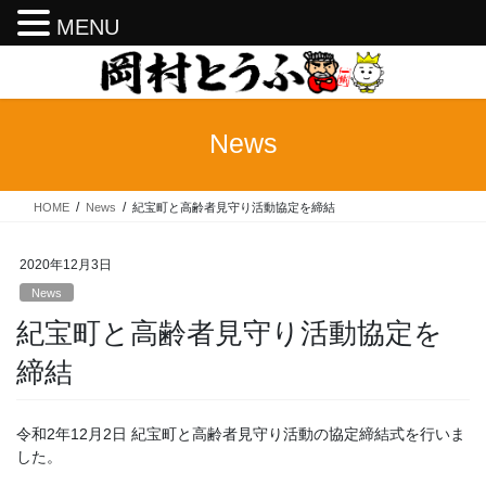
MENU
コ
ナ
ン
ビ
テ
ゲ
ン
ー
News
ツ
シ
へ
ョ
ス
ン
HOME
News
紀宝町と高齢者見守り活動協定を締結
キ
に
ッ
移
プ
動
2020年12月3日
News
紀宝町と高齢者見守り活動協定を
締結
令和2年12月2日 紀宝町と高齢者見守り活動の協定締結式を行いま
した。