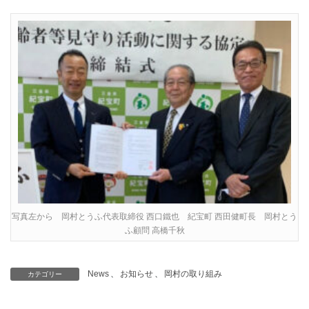
写真左から 岡村とうふ代表取締役 西口鐵也 紀宝町 西田健町長 岡村とう
ふ顧問 高橋千秋
News
、
お知らせ
、
岡村の取り組み
カテゴリー