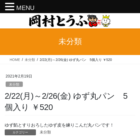
MENU
コ
ナ
ン
ビ
テ
ゲ
ン
ー
未分類
ツ
シ
へ
ョ
ス
ン
HOME
未分類
2/22(月)～2/26(金) ゆず丸パン 5個入り ￥520
キ
に
ッ
移
プ
動
2021年2月19日
未分類
2/22(月)～2/26(金) ゆず丸パン 5
個入り ￥520
ゆず餡とすりおろしたゆず皮を練りこんだ丸パンです！
未分類
カテゴリー