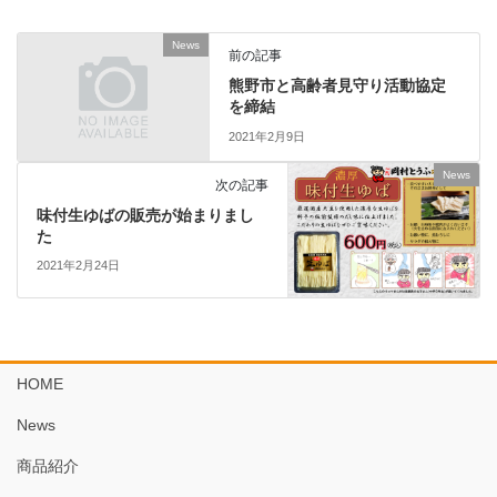
News
前の記事
熊野市と高齢者見守り活動協定
を締結
2021年2月9日
News
次の記事
味付生ゆばの販売が始まりまし
た
2021年2月24日
HOME
News
商品紹介