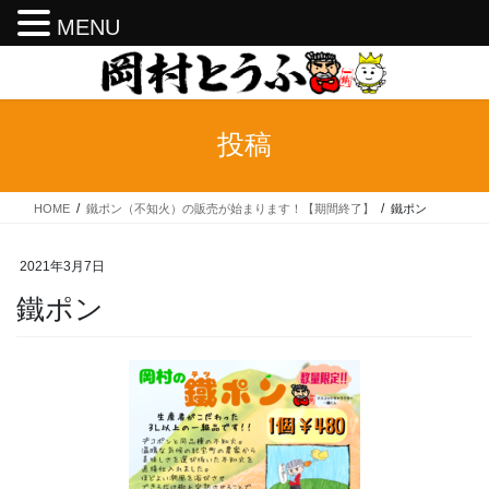
MENU
コ
ナ
ン
ビ
テ
ゲ
ン
ー
投稿
ツ
シ
へ
ョ
ス
ン
HOME
鐵ポン（不知火）の販売が始まります！【期間終了】
鐵ポン
キ
に
ッ
移
プ
動
2021年3月7日
鐵ポン