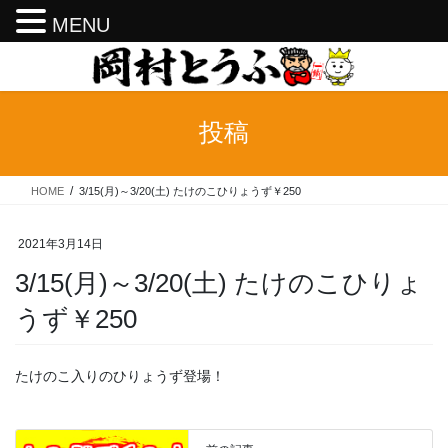
MENU
コ
ナ
ン
ビ
テ
ゲ
ン
ー
投稿
ツ
シ
へ
ョ
ス
ン
HOME
3/15(月)～3/20(土) たけのこひりょうず￥250
キ
に
ッ
移
プ
動
2021年3月14日
3/15(月)～3/20(土) たけのこひりょ
うず￥250
たけのこ入りのひりょうず登場！