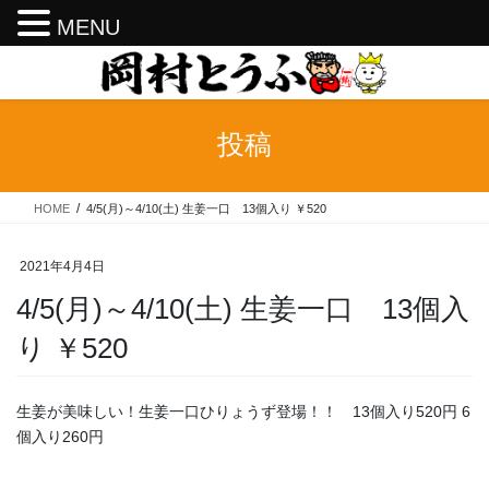
MENU
コ
ナ
ン
ビ
テ
ゲ
ン
ー
投稿
ツ
シ
へ
ョ
ス
ン
HOME
4/5(月)～4/10(土) 生姜一口 13個入り ￥520
キ
に
ッ
移
プ
動
2021年4月4日
4/5(月)～4/10(土) 生姜一口 13個入
り ￥520
生姜が美味しい！生姜一口ひりょうず登場！！ 13個入り520円 6
個入り260円