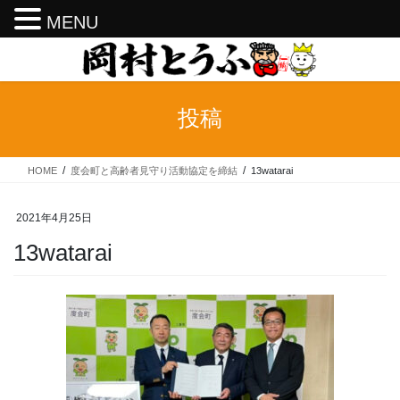
MENU
コ
ナ
ン
ビ
テ
ゲ
ン
ー
投稿
ツ
シ
へ
ョ
ス
ン
HOME
度会町と高齢者見守り活動協定を締結
13watarai
キ
に
ッ
移
プ
動
2021年4月25日
13watarai