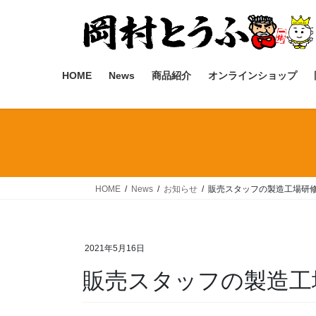
コ
ナ
ン
ビ
テ
ゲ
ン
ー
ツ
シ
HOME
News
商品紹介
オンラインショップ
へ
ョ
ス
ン
キ
に
ッ
移
プ
動
HOME
News
お知らせ
販売スタッフの製造工場研
2021年5月16日
販売スタッフの製造工