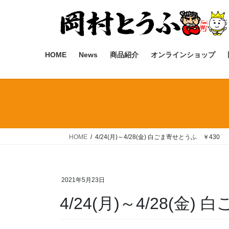
コ
ナ
ン
ビ
テ
ゲ
ン
ー
ツ
シ
HOME
News
商品紹介
オンラインショップ
へ
ョ
ス
ン
キ
に
ッ
移
プ
動
HOME
4/24(月)～4/28(金) 白ごま寄せとうふ ￥430
2021年5月23日
4/24(月)～4/28(金