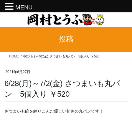
MENU
コ
ナ
ン
ビ
テ
ゲ
ン
ー
投稿
ツ
シ
へ
ョ
ス
ン
HOME
6/28(月)～7/2(金) さつまいも丸パン 5個入り ￥520
キ
に
ッ
移
プ
動
2021年6月27日
6/28(月)～7/2(金) さつまいも丸パ
ン 5個入り ￥520
さつまいも餡を練りこんだ優しい甘さの丸パンです！