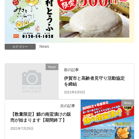
News
カテゴリー
News
前の記事
伊賀市と高齢者見守り活動協定
を締結
2021年6月6日
News
次の記事
【数量限定】鯖の南蛮漬けの販
売が始まります【期間終了】
2021年7月25日