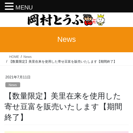
MENU
コ
ナ
ン
ビ
テ
ゲ
ン
ー
News
ツ
シ
へ
ョ
ス
ン
HOME
News
キ
に
【数量限定】美里在来を使用した寄せ豆富を販売いたします【期間終了】
ッ
移
プ
動
2021年7月11日
News
【数量限定】美里在来を使用した
寄せ豆富を販売いたします【期間
終了】