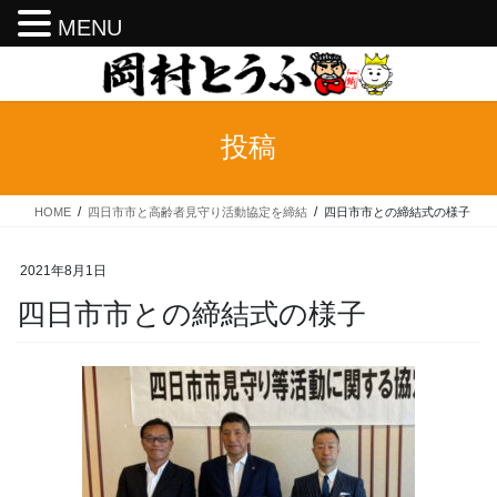
MENU
コ
ナ
ン
ビ
テ
ゲ
ン
ー
投稿
ツ
シ
へ
ョ
ス
ン
HOME
四日市市と高齢者見守り活動協定を締結
四日市市との締結式の様子
キ
に
ッ
移
プ
動
2021年8月1日
四日市市との締結式の様子