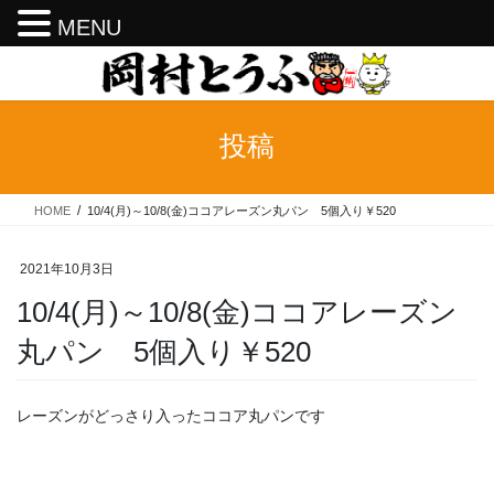
MENU
コ
ナ
ン
ビ
テ
ゲ
ン
ー
投稿
ツ
シ
へ
ョ
ス
ン
HOME
10/4(月)～10/8(金)ココアレーズン丸パン 5個入り￥520
キ
に
ッ
移
プ
動
2021年10月3日
10/4(月)～10/8(金)ココアレーズン
丸パン 5個入り￥520
レーズンがどっさり入ったココア丸パンです