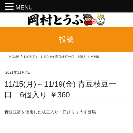
MENU
コ
ナ
ン
ビ
テ
ゲ
ン
ー
投稿
ツ
シ
へ
ョ
ス
ン
HOME
11/15(月)～11/19(金) 青豆枝豆一口 6個入り ￥360
キ
に
ッ
移
プ
動
2021年11月7日
11/15(月)～11/19(金) 青豆枝豆一
口 6個入り ￥360
青豆豆富を使用した枝豆入り一口ひりょうず登場！