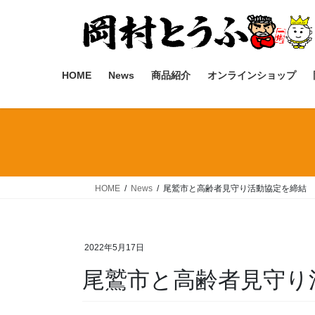
コ
ナ
ン
ビ
テ
ゲ
ン
ー
ツ
シ
HOME
News
商品紹介
オンラインショップ
へ
ョ
ス
ン
キ
に
ッ
移
プ
動
HOME
News
尾鷲市と高齢者見守り活動協定を締結
2022年5月17日
尾鷲市と高齢者見守り