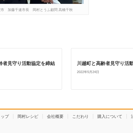
鷲市 加藤千速市長 岡村とうふ顧問 高橋千秋
齢者見守り活動協定を締結
川越町と高齢者見守り活
2022年5月24日
ョップ
岡村レシピ
会社概要
こだわり
購入について