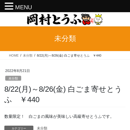
MENU
コ
ナ
ン
ビ
テ
ゲ
ン
ー
未分類
ツ
シ
へ
ョ
ス
ン
HOME
未分類
8/22(月)～8/26(金) 白ごま寄せとうふ ￥440
キ
に
ッ
移
プ
動
2022年8月21日
未分類
8/22(月)～8/26(金) 白ごま寄せとう
ふ ￥440
数量限定！ 白ごまの風味が美味しい高級寄せとうふです。
未分類
カテゴリー