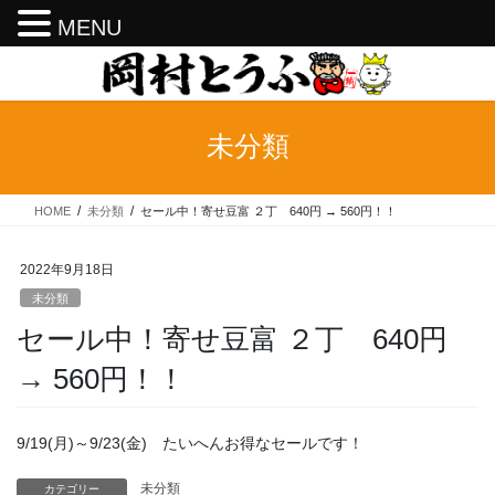
MENU
コ
ナ
ン
ビ
テ
ゲ
ン
ー
未分類
ツ
シ
へ
ョ
ス
ン
HOME
未分類
セール中！寄せ豆富 ２丁 640円 → 560円！！
キ
に
ッ
移
プ
動
2022年9月18日
未分類
セール中！寄せ豆富 ２丁 640円
→ 560円！！
9/19(月)～9/23(金) たいへんお得なセールです！
未分類
カテゴリー