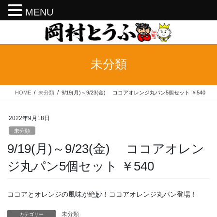
MENU
コ
ナ
ン
ビ
テ
ゲ
ン
ー
未分類
ツ
シ
へ
ョ
ス
ン
HOME
未分類
9/19(月)～9/23(金) ココアオレンジ丸パン5個セット ￥540
キ
に
ッ
移
プ
動
2022年9月18日
未分類
9/19(月)～9/23(金) ココアオレン
ジ丸パン5個セット ￥540
ココアとオレンジの風味が絶妙！ココアオレンジ丸パン登場！
未分類
カテゴリー