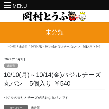
MENU
コ
ナ
ン
ビ
テ
ゲ
ン
ー
未分類
ツ
シ
へ
ョ
ス
ン
HOME
未分類
10/10(月)～10/14(金)バジルチーズ丸パン 5個入り ￥540
キ
に
ッ
移
プ
動
2022年10月9日
未分類
10/10(月)～10/14(金)バジルチーズ
丸パン 5個入り ￥540
バジルの香りとチーズが絶妙な丸パンです！
未分類
カテゴリー