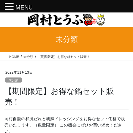
MENU
コ
ナ
ン
ビ
テ
ゲ
ン
ー
未分類
ツ
シ
へ
ョ
ス
ン
HOME
未分類
【期間限定】お得な鍋セット販売！
キ
に
ッ
移
プ
動
2022年11月13日
未分類
【期間限定】お得な鍋セット販
売！
岡村自慢の和風だれと胡麻ドレッシングをお得なセット価格で販
売いたします。（数量限定） この機会にぜひお買い求めくださ
い。