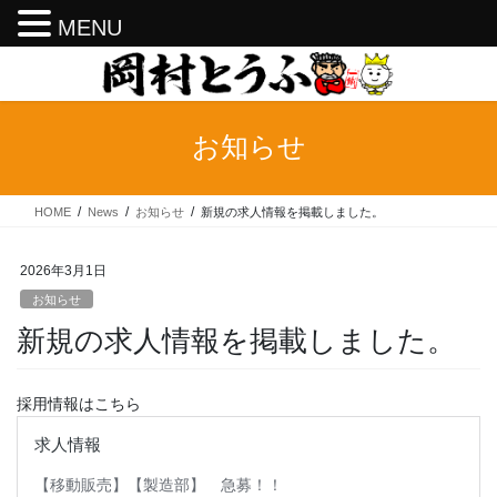
MENU
コ
ナ
ン
ビ
テ
ゲ
ン
ー
お知らせ
ツ
シ
へ
ョ
ス
ン
HOME
News
お知らせ
新規の求人情報を掲載しました。
キ
に
ッ
移
プ
動
2026年3月1日
お知らせ
新規の求人情報を掲載しました。
採用情報はこちら