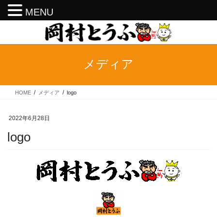
MENU
コ
ナ
ン
ビ
テ
ゲ
ン
ー
メディア
ツ
シ
へ
ョ
ス
ン
HOME
メディア
logo
キ
に
ッ
移
プ
動
2022年6月28日
logo