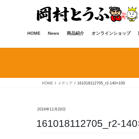
コ
ナ
ン
ビ
テ
ゲ
ン
ー
ツ
シ
HOME
News
商品紹介
オンラインショップ
へ
ョ
ス
ン
キ
に
ッ
移
プ
動
HOME
メディア
161018112705_r2-140×100
2016年11月20日
161018112705_r2-140