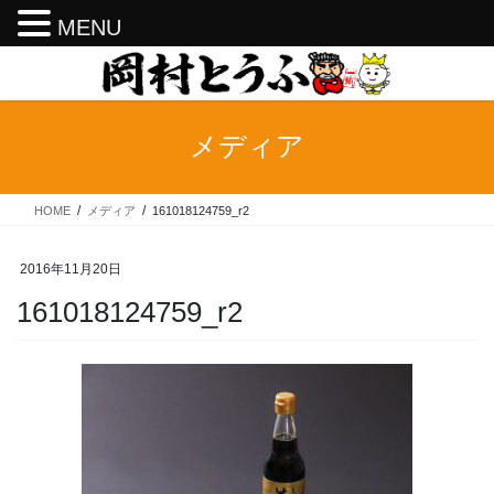
MENU
コ
ナ
ン
ビ
テ
ゲ
ン
ー
メディア
ツ
シ
へ
ョ
ス
ン
HOME
メディア
161018124759_r2
キ
に
ッ
移
プ
動
2016年11月20日
161018124759_r2